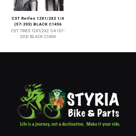
CST Reifen 12X1/2X2 1/4
(57-203) BLACK C1456
CST TIRES 12X1/2X2 1/4 (57-
203) BLACK C1456