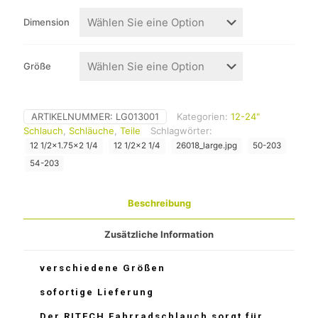
Dimension
Größe
ARTIKELNUMMER:
LG013001
Kategorien:
12-24"
Schlauch
,
Schläuche
,
Teile
Schlagwörter:
12 1/2x1.75x2 1/4
12 1/2x2 1/4
26018_large.jpg
50-203
54-203
Beschreibung
Zusätzliche Information
verschiedene Größen
sofortige Lieferung
Der RITECH Fahrradschlauch sorgt für