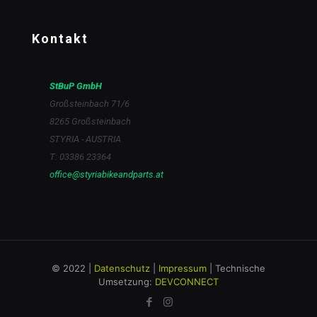
Kontakt
StBuP GmbH
Großsteinbach 71/6
8265 Großsteinbach
STYRIA - AUSTRIA
T: 03386 23364
office@styriabikeandparts.at
© 2022 |
Datenschutz
|
Impressum
| Technische
Umsetzung:
DEVCONNECT