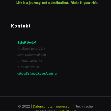
Kontakt
StBuP GmbH
Großsteinbach 71/6
8265 Großsteinbach
STYRIA - AUSTRIA
T: 03386 23364
office@styriabikeandparts.at
© 2022 |
Datenschutz
|
Impressum
| Technische