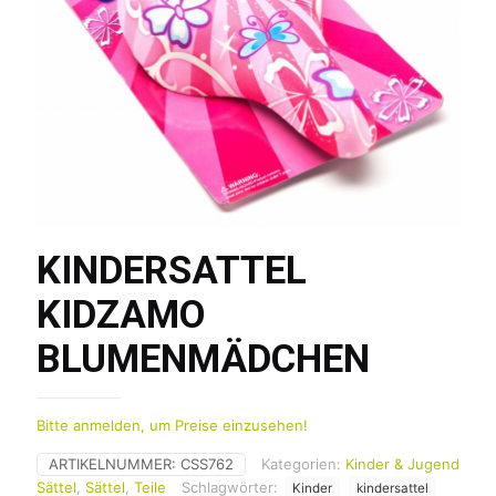
KINDERSATTEL
KIDZAMO
BLUMENMÄDCHEN
Bitte anmelden, um Preise einzusehen!
ARTIKELNUMMER:
CSS762
Kategorien:
Kinder & Jugend
Sättel
,
Sättel
,
Teile
Schlagwörter:
Kinder
kindersattel