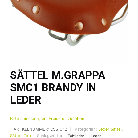
SÄTTEL M.GRAPPA
SMC1 BRANDY IN
LEDER
Bitte anmelden, um Preise einzusehen!
ARTIKELNUMMER:
CSS1042
Kategorien:
Leder Sättel
,
Sättel
,
Teile
Schlagwörter:
Echtleder
Leder