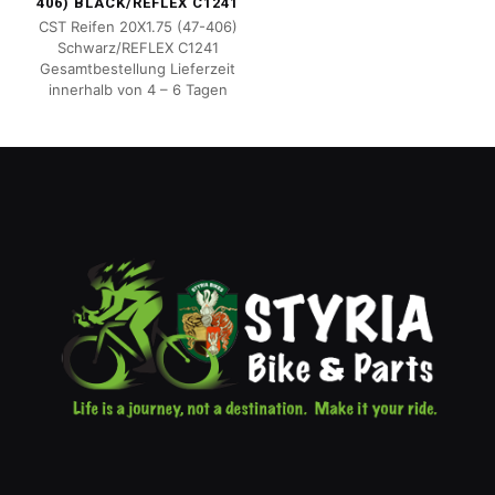
406) BLACK/REFLEX C1241
CST Reifen 20X1.75 (47-406)
Schwarz/REFLEX C1241
Gesamtbestellung Lieferzeit
innerhalb von 4 – 6 Tagen