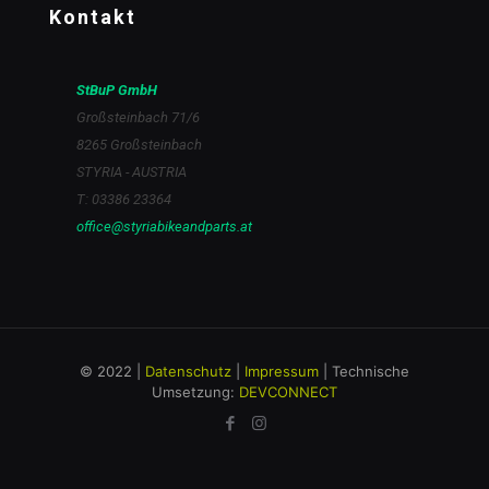
Kontakt
StBuP GmbH
Großsteinbach 71/6
8265 Großsteinbach
STYRIA - AUSTRIA
T: 03386 23364
office@styriabikeandparts.at
© 2022 |
Datenschutz
|
Impressum
| Technische
Umsetzung:
DEVCONNECT