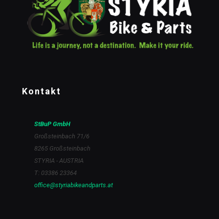
Kontakt
StBuP GmbH
Großsteinbach 71/6
8265 Großsteinbach
STYRIA - AUSTRIA
T: 03386 23364
office@styriabikeandparts.at