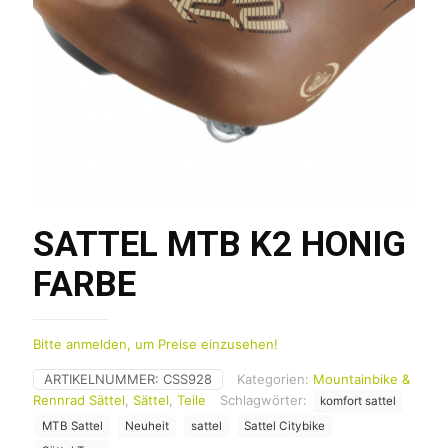
SATTEL MTB K2 HONIG
FARBE
Bitte anmelden, um Preise einzusehen!
ARTIKELNUMMER:
CSS928
Kategorien:
Mountainbike &
Rennrad Sättel
,
Sättel
,
Teile
Schlagwörter:
komfort sattel
MTB Sattel
Neuheit
sattel
Sattel Citybike