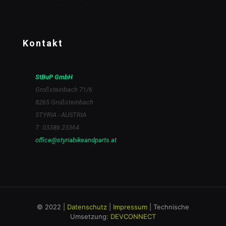
Kontakt
StBuP GmbH
Großsteinbach 71/6
8265 Großsteinbach
STYRIA - AUSTRIA
T: 03386 23364
office@styriabikeandparts.at
© 2022 |
Datenschutz
|
Impressum
| Technische
Umsetzung:
DEVCONNECT