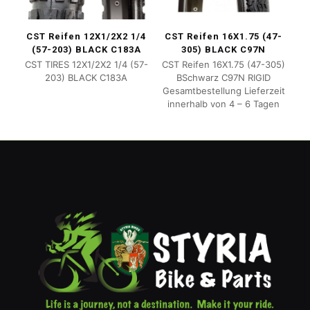
CST Reifen 12X1/2X2 1/4
CST Reifen 16X1.75 (47-
(57-203) BLACK C183A
305) BLACK C97N
CST TIRES 12X1/2X2 1/4 (57-
CST Reifen 16X1.75 (47-305)
203) BLACK C183A
BSchwarz C97N RIGID
Gesamtbestellung Lieferzeit
innerhalb von 4 – 6 Tagen