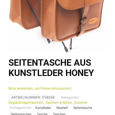
SEITENTASCHE AUS
KUNSTLEDER HONEY
Bitte anmelden, um Preise einzusehen!
ARTIKELNUMMER:
CVB256
Kategorien:
Gepäckträgertaschen
,
Taschen & Körbe
,
Zubehör
Schlagwörter:
Kunstleder
Neuheit
Seitentasche
Seitentaschen
Tasche
Taschen