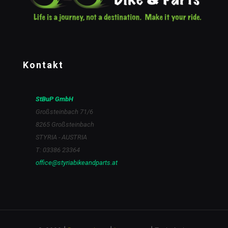
Kontakt
StBuP GmbH
Großsteinbach 71/6
8265 Großsteinbach
STYRIA - AUSTRIA
T: 03386 23364
office@styriabikeandparts.at