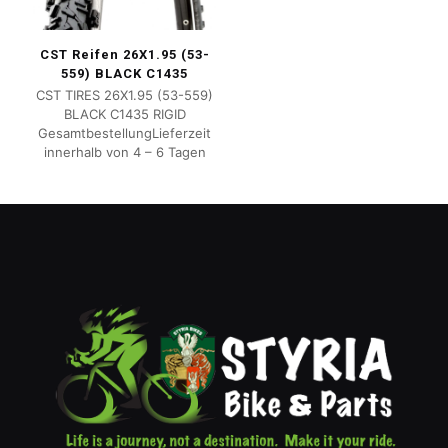
CST Reifen 26X1.95 (53-
559) BLACK C1435
CST TIRES 26X1.95 (53-559)
BLACK C1435 RIGID
GesamtbestellungLieferzeit
innerhalb von 4 – 6 Tagen