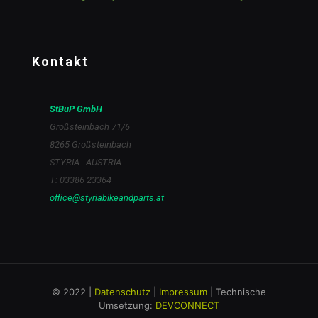
Kontakt
StBuP GmbH
Großsteinbach 71/6
8265 Großsteinbach
STYRIA - AUSTRIA
T: 03386 23364
office@styriabikeandparts.at
© 2022 |
Datenschutz
|
Impressum
| Technische
Umsetzung:
DEVCONNECT