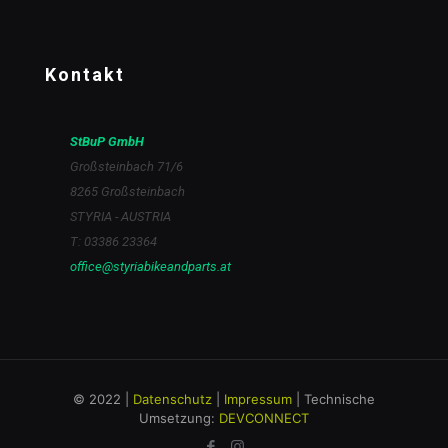
Kontakt
StBuP GmbH
Großsteinbach 71/6
8265 Großsteinbach
STYRIA - AUSTRIA
T: 03386 23364
office@styriabikeandparts.at
© 2022 |
Datenschutz
|
Impressum
| Technische
Umsetzung:
DEVCONNECT