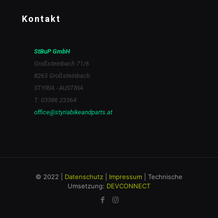
Kontakt
StBuP GmbH
Großsteinbach 71/6
8265 Großsteinbach
STYRIA - AUSTRIA
T: 03386 23364
office@styriabikeandparts.at
© 2022 |
Datenschutz
|
Impressum
| Technische
Umsetzung:
DEVCONNECT