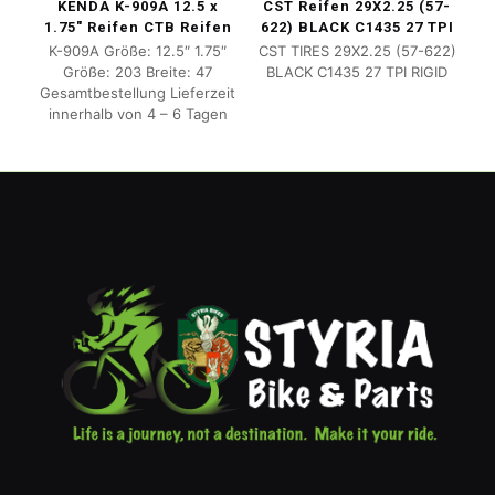
KENDA K-909A 12.5 x
CST Reifen 29X2.25 (57-
1.75″ Reifen CTB Reifen
622) BLACK C1435 27 TPI
K-909A Größe: 12.5″ 1.75″
CST TIRES 29X2.25 (57-622)
Größe: 203 Breite: 47
BLACK C1435 27 TPI RIGID
Gesamtbestellung Lieferzeit
innerhalb von 4 – 6 Tagen