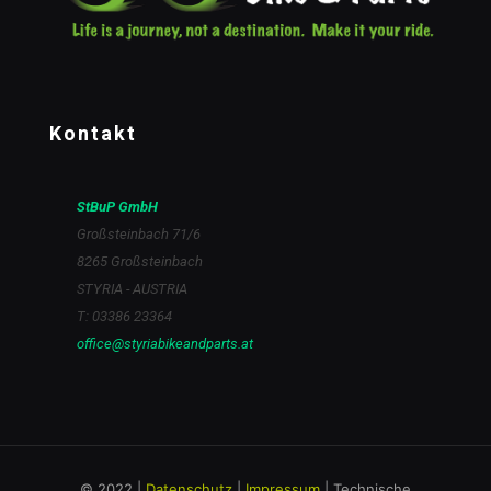
Kontakt
StBuP GmbH
Großsteinbach 71/6
8265 Großsteinbach
STYRIA - AUSTRIA
T: 03386 23364
office@styriabikeandparts.at
© 2022 |
Datenschutz
|
Impressum
| Technische