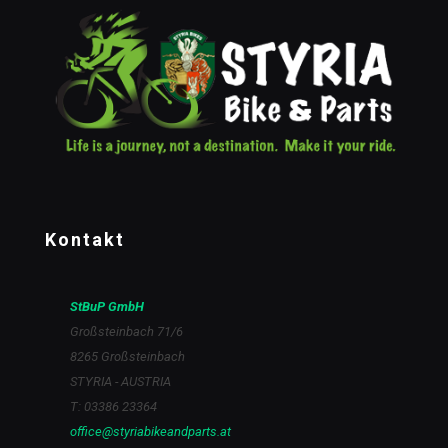
Kontakt
StBuP GmbH
Großsteinbach 71/6
8265 Großsteinbach
STYRIA - AUSTRIA
T: 03386 23364
office@styriabikeandparts.at