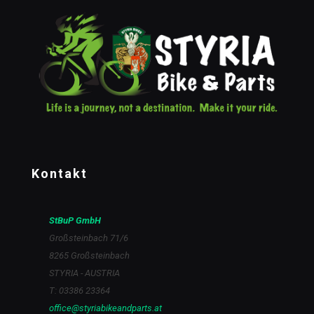
Kontakt
StBuP GmbH
Großsteinbach 71/6
8265 Großsteinbach
STYRIA - AUSTRIA
T: 03386 23364
office@styriabikeandparts.at