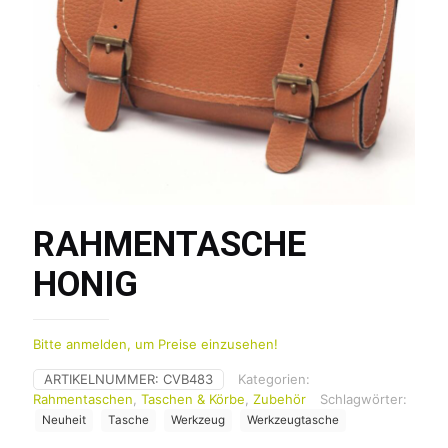
RAHMENTASCHE
HONIG
Bitte anmelden, um Preise einzusehen!
ARTIKELNUMMER:
CVB483
Kategorien:
Rahmentaschen
,
Taschen & Körbe
,
Zubehör
Schlagwörter:
Neuheit
Tasche
Werkzeug
Werkzeugtasche