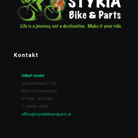
Kontakt
StBuP GmbH
Großsteinbach 71/6
8265 Großsteinbach
STYRIA - AUSTRIA
T: 03386 23364
office@styriabikeandparts.at