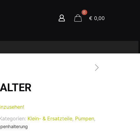
0
€ 0,00
HALTER
inzusehen!
Kategorien:
Klein- & Ersatzteile
,
Pumpen
,
penhalterung