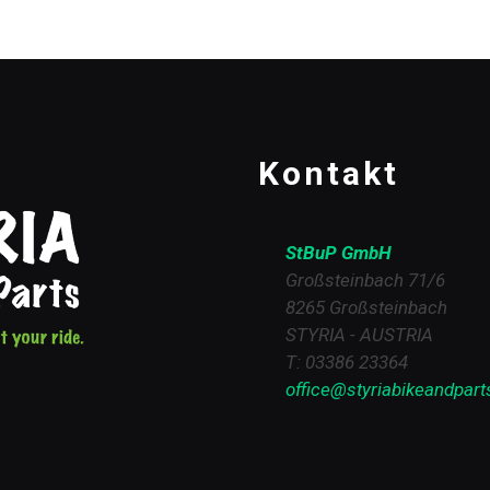
Kontakt
StBuP GmbH
Großsteinbach 71/6
8265 Großsteinbach
STYRIA - AUSTRIA
T: 03386 23364
office@styriabikeandpart