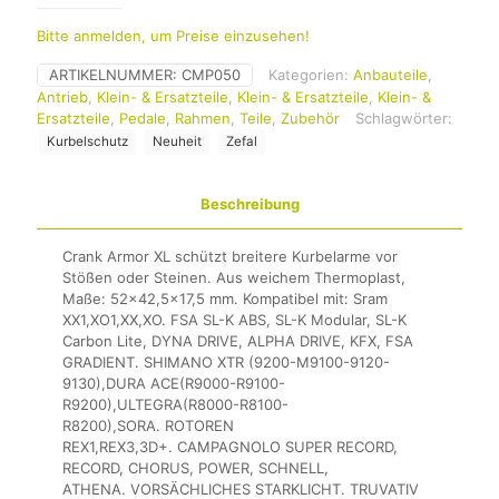
Bitte anmelden, um Preise einzusehen!
ARTIKELNUMMER:
CMP050
Kategorien:
Anbauteile
,
Antrieb
,
Klein- & Ersatzteile
,
Klein- & Ersatzteile
,
Klein- &
Ersatzteile
,
Pedale
,
Rahmen
,
Teile
,
Zubehör
Schlagwörter:
Kurbelschutz
Neuheit
Zefal
Beschreibung
Crank Armor XL schützt breitere Kurbelarme vor
Stößen oder Steinen. Aus weichem Thermoplast,
Maße: 52×42,5×17,5 mm. Kompatibel mit: Sram
XX1,XO1,XX,XO. FSA SL-K ABS, SL-K Modular, SL-K
Carbon Lite, DYNA DRIVE, ALPHA DRIVE, KFX, FSA
GRADIENT. SHIMANO XTR (9200-M9100-9120-
9130),DURA ACE(R9000-R9100-
R9200),ULTEGRA(R8000-R8100-
R8200),SORA. ROTOREN
REX1,REX3,3D+. CAMPAGNOLO SUPER RECORD,
RECORD, CHORUS, POWER, SCHNELL,
ATHENA. VORSÄCHLICHES STARKLICHT. TRUVATIV