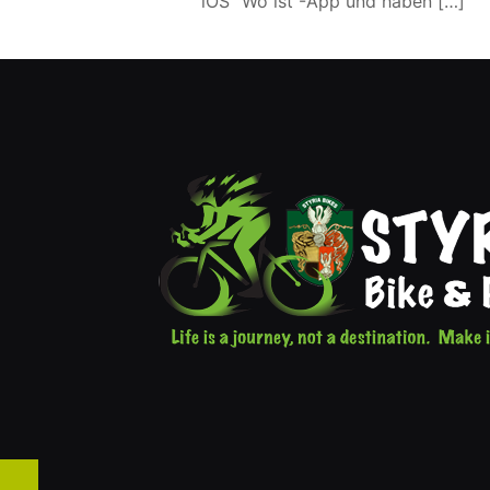
iOS “Wo ist”-App und haben
[…]