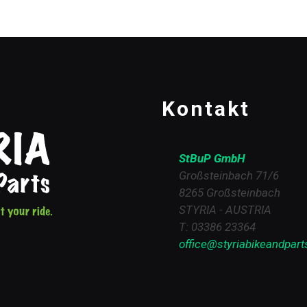
Kontakt
StBuP GmbH
Großsteinbach 71/6
8265 Großsteinbach
STYRIA - AUSTRIA
T: 03386 23364
office@styriabikeandpart