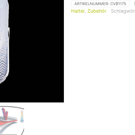
ARTIKELNUMMER:
CVB1175
Halter
,
Zubehör
Schlagwör