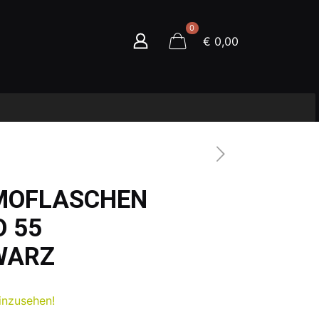
0
€ 0,00
MOFLASCHEN
O 55
WARZ
inzusehen!