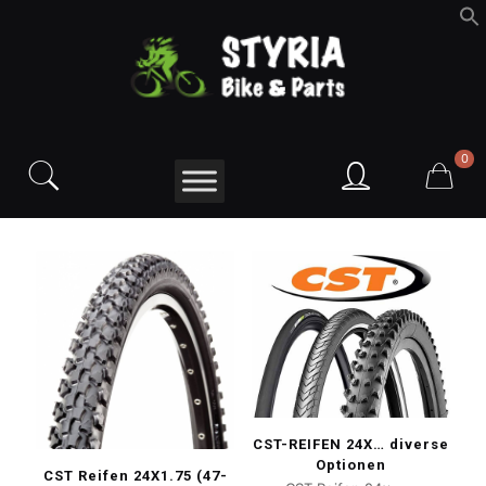
f
S
0
CST-REIFEN 24X… diverse
Optionen
CST Reifen 24X1.75 (47-