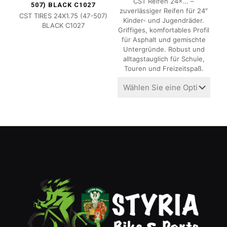
CST Reifen 24×… –
507) BLACK C1027
zuverlässiger Reifen für 24″
CST TIRES 24X1.75 (47-507)
Kinder- und Jugendräder.
BLACK C1027
Griffiges, komfortables Profil
für Asphalt und gemischte
Untergründe. Robust und
alltagstauglich für Schule,
Touren und Freizeitspaß.