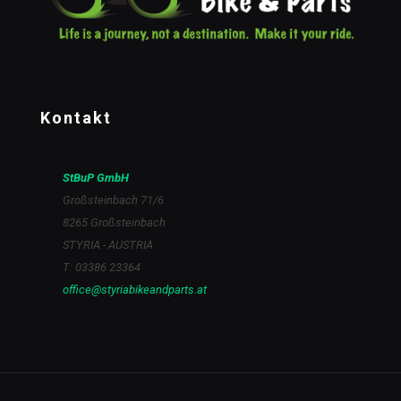
Kontakt
StBuP GmbH
Großsteinbach 71/6
8265 Großsteinbach
STYRIA - AUSTRIA
T: 03386 23364
office@styriabikeandparts.at