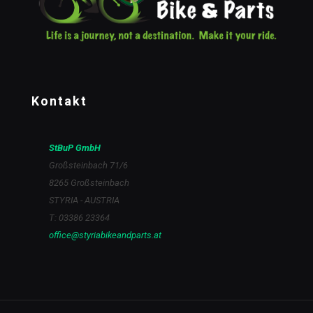
Kontakt
StBuP GmbH
Großsteinbach 71/6
8265 Großsteinbach
STYRIA - AUSTRIA
T: 03386 23364
office@styriabikeandparts.at