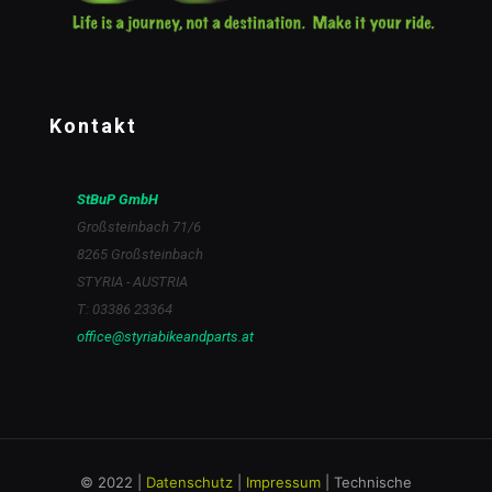
Kontakt
StBuP GmbH
Großsteinbach 71/6
8265 Großsteinbach
STYRIA - AUSTRIA
T: 03386 23364
office@styriabikeandparts.at
© 2022 |
Datenschutz
|
Impressum
| Technische