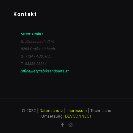
Kontakt
StBuP GmbH
Großsteinbach 71/6
8265 Großsteinbach
STYRIA - AUSTRIA
T: 03386 23364
office@styriabikeandparts.at
© 2022 |
Datenschutz
|
Impressum
| Technische
Umsetzung:
DEVCONNECT