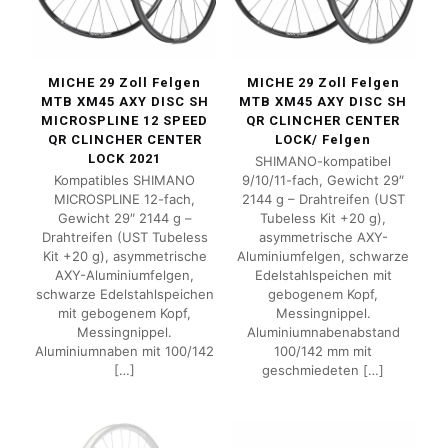
MICHE 29 Zoll Felgen
MICHE 29 Zoll Felgen
MTB XM45 AXY DISC SH
MTB XM45 AXY DISC SH
MICROSPLINE 12 SPEED
QR CLINCHER CENTER
QR CLINCHER CENTER
LOCK/ Felgen
LOCK 2021
SHIMANO-kompatibel
Kompatibles SHIMANO
9/10/11-fach, Gewicht 29″
MICROSPLINE 12-fach,
2144 g – Drahtreifen (UST
Gewicht 29″ 2144 g –
Tubeless Kit +20 g),
Drahtreifen (UST Tubeless
asymmetrische AXY-
Kit +20 g), asymmetrische
Aluminiumfelgen, schwarze
AXY-Aluminiumfelgen,
Edelstahlspeichen mit
schwarze Edelstahlspeichen
gebogenem Kopf,
mit gebogenem Kopf,
Messingnippel.
Messingnippel.
Aluminiumnabenabstand
Aluminiumnaben mit 100/142
100/142 mm mit
[…]
geschmiedeten
[…]