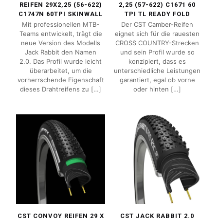
REIFEN 29X2,25 (56-622)
2,25 (57-622) C1671 60
C1747N 60TPI SKINWALL
TPI TL READY FOLD
Mit professionellen MTB-
Der CST Camber-Reifen
Teams entwickelt, trägt die
eignet sich für die rauesten
neue Version des Modells
CROSS COUNTRY-Strecken
Jack Rabbit den Namen
und sein Profil wurde so
2.0. Das Profil wurde leicht
konzipiert, dass es
überarbeitet, um die
unterschiedliche Leistungen
vorherrschende Eigenschaft
garantiert, egal ob vorne
dieses Drahtreifens zu
[…]
oder hinten
[…]
CST CONVOY REIFEN 29 X
CST JACK RABBIT 2.0