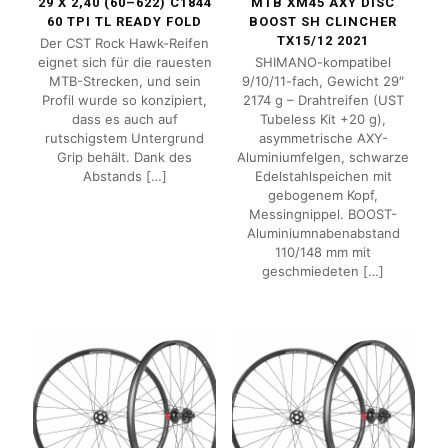
29 X 2,40 (60–622) C1844
MTB XM45 AXY DISC
60 TPI TL READY FOLD
BOOST SH CLINCHER
TX15/12 2021
Der CST Rock Hawk-Reifen
eignet sich für die rauesten
SHIMANO-kompatibel
MTB-Strecken, und sein
9/10/11-fach, Gewicht 29″
Profil wurde so konzipiert,
2174 g – Drahtreifen (UST
dass es auch auf
Tubeless Kit +20 g),
rutschigstem Untergrund
asymmetrische AXY-
Grip behält. Dank des
Aluminiumfelgen, schwarze
Abstands
[…]
Edelstahlspeichen mit
gebogenem Kopf,
Messingnippel. BOOST-
Aluminiumnabenabstand
110/148 mm mit
geschmiedeten
[…]