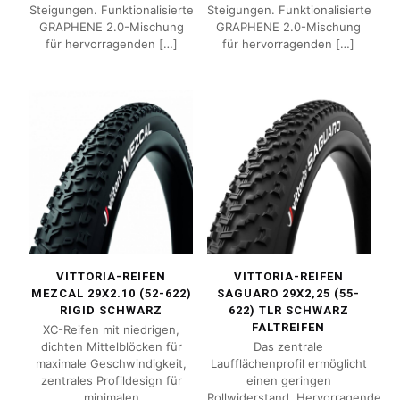
Steigungen. Funktionalisierte
Steigungen. Funktionalisierte
GRAPHENE 2.0-Mischung
GRAPHENE 2.0-Mischung
für hervorragenden
[…]
für hervorragenden
[…]
VITTORIA-REIFEN
VITTORIA-REIFEN
MEZCAL 29X2.10 (52-622)
SAGUARO 29X2,25 (55-
RIGID SCHWARZ
622) TLR SCHWARZ
FALTREIFEN
XC-Reifen mit niedrigen,
dichten Mittelblöcken für
Das zentrale
maximale Geschwindigkeit,
Laufflächenprofil ermöglicht
zentrales Profildesign für
einen geringen
minimalen
Rollwiderstand. Hervorragende