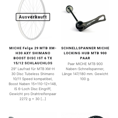
Ausverkauft
MICHE Felge 29 MTB XM-
SCHNELLSPANNER MICHE
H30 AXY SHIMANO
LOCKING HUB MTB 900
BOOST DISC IST 6 TX
PAAR
15/12 SCHLAUCHLOS
Paar MICHE MTB 900
29″ Laufrad für MTB XM-H
Naben-Schnellspanner,
30 Disc Tubeless Shimano
Länge 147/180 mm. Gewicht
10/11 Speed ​​kompatibel,
100 g.
Boost Naben 15×110-12×148,
IS 6-Loch Disc Eingriff,
Gewicht pro Drahtreifenpaar
2272 g + 30
[…]