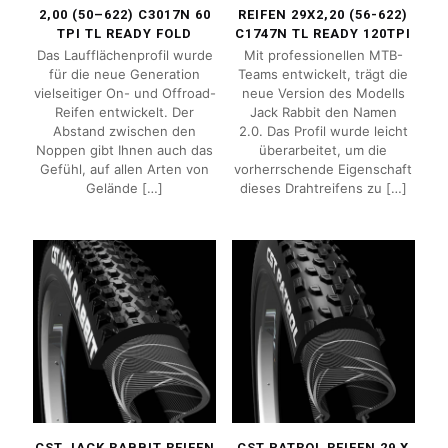
2,00 (50–622) C3017N 60
REIFEN 29X2,20 (56-622)
TPI TL READY FOLD
C1747N TL READY 120TPI
Das Laufflächenprofil wurde
Mit professionellen MTB-
für die neue Generation
Teams entwickelt, trägt die
vielseitiger On- und Offroad-
neue Version des Modells
Reifen entwickelt. Der
Jack Rabbit den Namen
Abstand zwischen den
2.0. Das Profil wurde leicht
Noppen gibt Ihnen auch das
überarbeitet, um die
Gefühl, auf allen Arten von
vorherrschende Eigenschaft
Gelände
[…]
dieses Drahtreifens zu
[…]
CST JACK RABBIT REIFEN
CST PATROL REIFEN 29 X