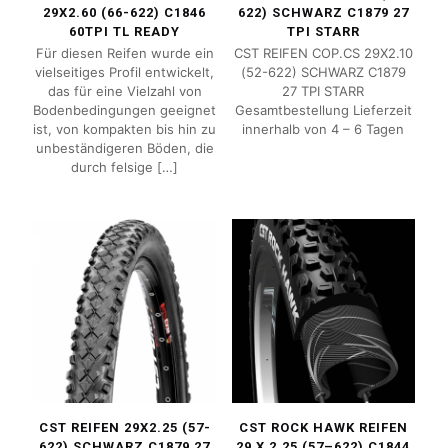
29X2.60 (66-622) C1846
622) SCHWARZ C1879 27
60TPI TL READY
TPI STARR
Für diesen Reifen wurde ein
CST REIFEN COP.CS 29X2.10
vielseitiges Profil entwickelt,
(52-622) SCHWARZ C1879
das für eine Vielzahl von
27 TPI STARR
Bodenbedingungen geeignet
Gesamtbestellung Lieferzeit
ist, von kompakten bis hin zu
innerhalb von 4 – 6 Tagen
unbeständigeren Böden, die
durch felsige
[…]
CST REIFEN 29X2.25 (57-
CST ROCK HAWK REIFEN
622) SCHWARZ C1879 27
29 X 2,25 (57–622) C1844