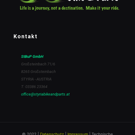
Kontakt
StBuP GmbH
Großsteinbach 71/6
8265 Großsteinbach
STYRIA - AUSTRIA
T: 03386 23364
office@styriabikeandparts.at
© 2022 |
Datenschutz
|
Impressum
| Technische