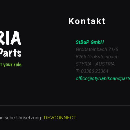
Kontakt
StBuP GmbH
Großsteinbach 71/6
8265 Großsteinbach
STYRIA - AUSTRIA
T: 03386 23364
office@styriabikeandpart
hnische Umsetzung:
DEVCONNECT