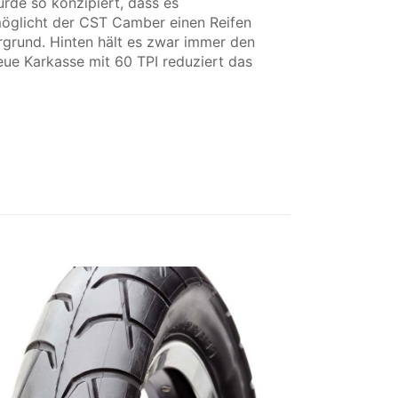
rde so konzipiert, dass es
rmöglicht der CST Camber einen Reifen
rgrund. Hinten hält es zwar immer den
eue Karkasse mit 60 TPI reduziert das