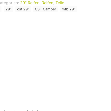
ategorien:
29" Reifen
,
Reifen
,
Teile
29"
cst 29"
CST Camber
mtb 29"