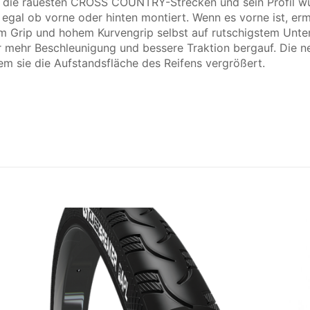
 die rauesten CROSS COUNTRY-Strecken und sein Profil wu
, egal ob vorne oder hinten montiert. Wenn es vorne ist, e
m Grip und hohem Kurvengrip selbst auf rutschigstem Unte
r mehr Beschleunigung und bessere Traktion bergauf. Die n
dem sie die Aufstandsfläche des Reifens vergrößert.