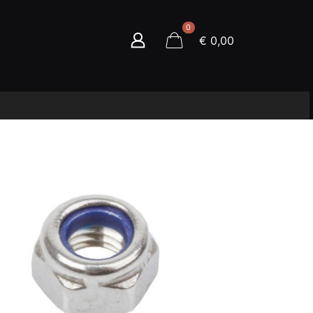
0
€ 0,00