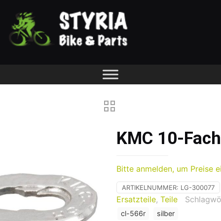
KMC 10-Fach 
Bitte anmelden, um Preise e
ARTIKELNUMMER:
LG-300077
Ersatzteile
,
Teile
Schlagwö
cl-566r
silber