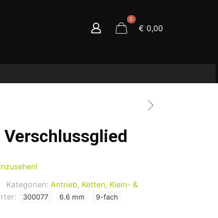
0
€ 0,00
Verschlussglied
inzusehen!
Kategorien:
Antrieb
,
Ketten
,
Klein- &
rter:
300077
6.6 mm
9-fach