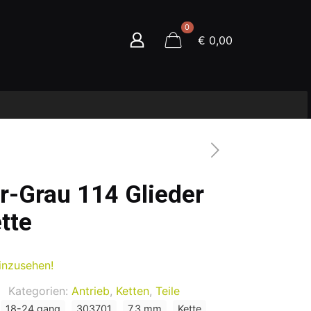
0
€ 0,00
r-Grau 114 Glieder
tte
inzusehen!
Kategorien:
Antrieb
,
Ketten
,
Teile
18-24 gang
303701
7.3 mm
Kette