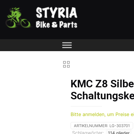
KMC Z8 Silbe
Schaltungske
Bitte anmelden, um Preise e
ARTIKELNUMMER:
LG-303701
Schlagwörter:
114 glieder