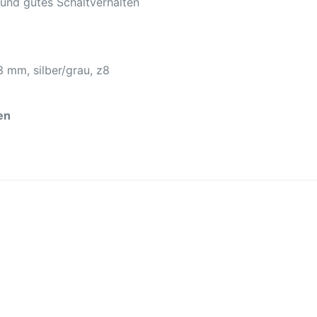
 und gutes Schaltverhalten
3 mm, silber/grau, z8
en