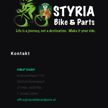
Kontakt
StBuP GmbH
Großsteinbach 71/6
8265 Großsteinbach
STYRIA - AUSTRIA
T: 03386 23364
office@styriabikeandparts.at