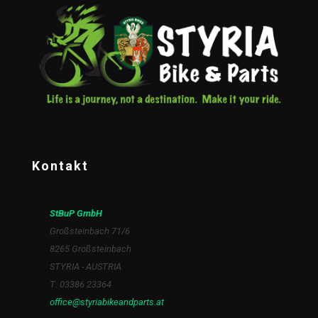
Kontakt
StBuP GmbH
Großsteinbach 71/6
8265 Großsteinbach
STYRIA - AUSTRIA
T: 03386 23364
office@styriabikeandparts.at