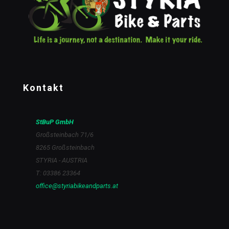
Kontakt
StBuP GmbH
Großsteinbach 71/6
8265 Großsteinbach
STYRIA - AUSTRIA
T: 03386 23364
office@styriabikeandparts.at