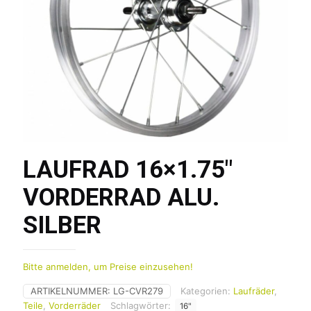
LAUFRAD 16×1.75″
VORDERRAD ALU.
SILBER
Bitte anmelden, um Preise einzusehen!
ARTIKELNUMMER:
LG-CVR279
Kategorien:
Laufräder
,
Teile
,
Vorderräder
Schlagwörter:
16"