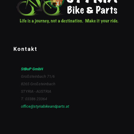
Kontakt
StBuP GmbH
Großsteinbach 71/6
8265 Großsteinbach
STYRIA - AUSTRIA
T: 03386 23364
office@styriabikeandparts.at