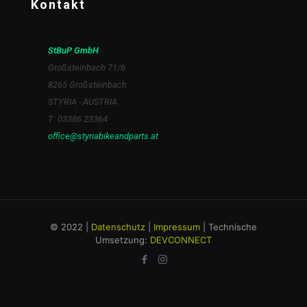
Kontakt
StBuP GmbH
Großsteinbach 71/6
8265 Großsteinbach
STYRIA - AUSTRIA
T: 03386 23364
office@styriabikeandparts.at
© 2022 |
Datenschutz
|
Impressum
| Technische
Umsetzung:
DEVCONNECT