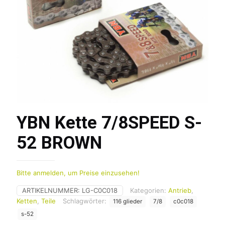
YBN Kette 7/8SPEED S-
52 BROWN
Bitte anmelden, um Preise einzusehen!
ARTIKELNUMMER:
LG-C0C018
Kategorien:
Antrieb
,
Ketten
,
Teile
Schlagwörter:
116 glieder
7/8
c0c018
s-52