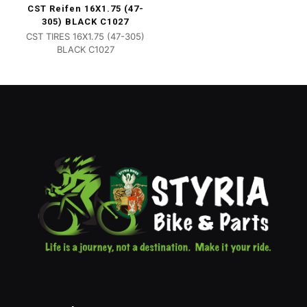
CST Reifen 16X1.75 (47-
305) BLACK C1027
CST TIRES 16X1.75 (47-305)
BLACK C1027